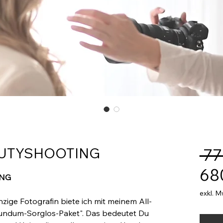
AUTYSHOOTING
 77
68
ING
exkl. M
nzige Fotografin biete ich mit meinem All-
Rundum-Sorglos-Paket". Das bedeutet Du