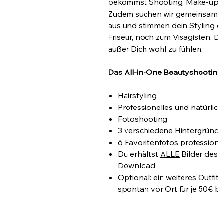
bekommst Shooting, Make-up un
Zudem suchen wir gemeinsam d
aus und stimmen dein Styling
Friseur, noch zum Visagisten.
außer Dich wohl zu fühlen.
Das All-in-One Beautyshooting 
Hairstyling
Professionelles und natürl
Fotoshooting
3 verschiedene Hintergründe
6 Favoritenfotos profession
Du erhältst
ALLE
Bilder des
Download
Optional: ein weiteres Outfit
spontan vor Ort für je 50€