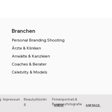
Branchen
Personal Branding Shooting
Ärzte & Kliniken
Anwälte & Kanzleien
Coaches & Berater
Celebrity & Models
g
Impressum
Beaut
yshootin
Firmenportrait &
g
Businessfotografie
ANRUF
ANFRAGE