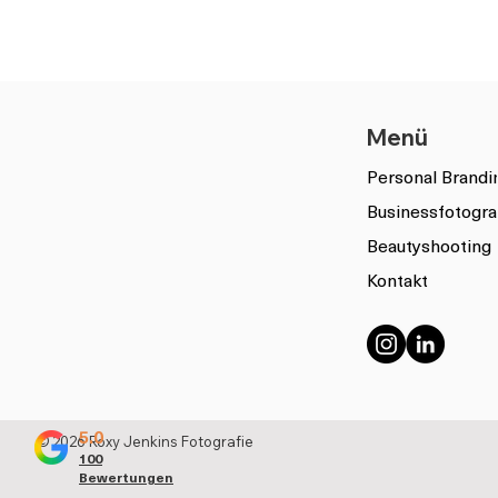
Menü
Personal Brandi
Businessfotogra
Beautyshooting
Kontakt
5.0
© 2026 Roxy Jenkins Fotografie
100
Bewertungen