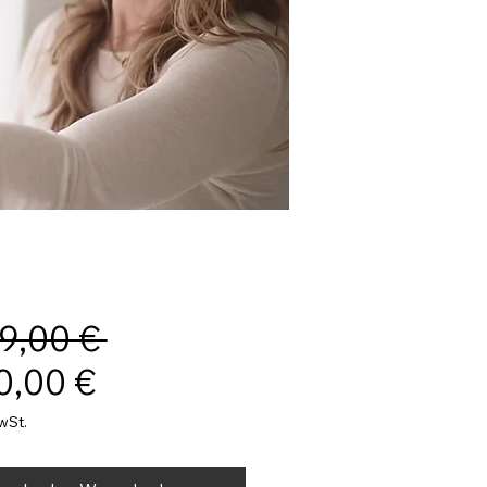
Standardpreis
9,00 € 
Sale-
0,00 €
Preis
wSt.